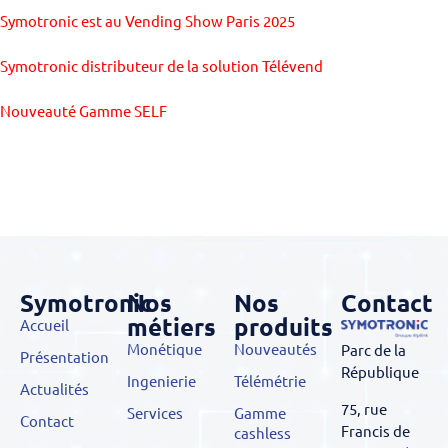
Symotronic est au Vending Show Paris 2025
Symotronic distributeur de la solution Télévend
Nouveauté Gamme SELF
Symotronic
Nos
Nos
Contact
métiers
produits
Accueil
Monétique
Nouveautés
Parc de la
Présentation
République
Ingenierie
Télémétrie
Actualités
75, rue
Services
Gamme
Contact
Francis de
cashless