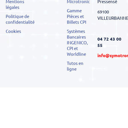
Pressensé
Mentions
Microtronic
légales
Gamme
69100
Politique de
Pièces et
VILLEURBANN
confidentialité
Billets CPI
Cookies
Systèmes
Bancaires
04 72 43 00
INGENICO,
55
CPI et
Worldline
info@symotro
Tutos en
ligne