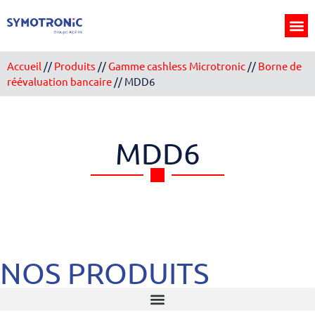
Panneau de gestion des cookies
Accueil
//
Produits
//
Gamme cashless Microtronic
//
Borne de
réévaluation bancaire
//
MDD6
MDD6
NOS PRODUITS