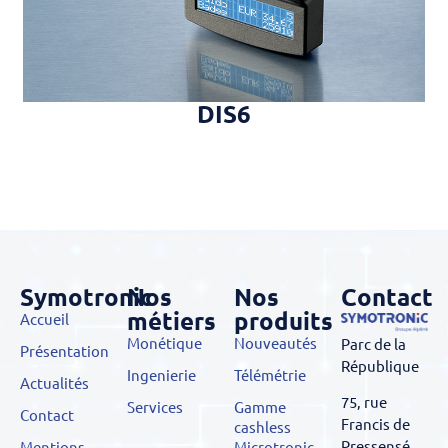
DIS6
Symotronic
Nos
Nos
Contact
métiers
produits
Accueil
Monétique
Nouveautés
Parc de la
Présentation
République
Ingenierie
Télémétrie
Actualités
75, rue
Services
Gamme
Contact
Francis de
cashless
Pressensé
Mentions
Microtronic