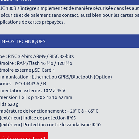
iUC 180B s’intègre simplement et de manière sécurisée dans les a
 sécurité et de paiement sans contact, aussi bien pour les cartes b
plications de cartes prépayées.
INFOS TECHNIQUES
pe : RISC 32-bits ARM9 / RISC 32-bits
moire : RAM/Flash 16 Mo / 128 Mo
moire externe μSD Card 1
mmunication : Ethernet ou GPRS/Bluetooth (Option)
rmes : ISO 14443 A / B
imentation externe : 10 V à 45 V
mension L x l x p 120 x 134 x 62 mm
ids 620 g
mpérature de fonctionnement : – 20° C à + 65° C
 (extérieur) Indice de protection IP65
 (extérieur) Protection contre le vandalisme IK10