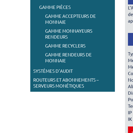
GAMME PIÈCES
L’
de
GAMME ACCEPTEURS DE
ap
MONNAIE
GAMME MONNAYEURS
RENDEURS
GAMME RECYCLERS
Ty
GAMME RENDEURS DE
Mé
MONNAIE
Mé
SYSTÈMES D’AUDIT
Co
ROUTEURS ET ABONNEMENTS –
No
SERVEURS MONÉTIQUES
Al
Di
Po
Te
IP
IK