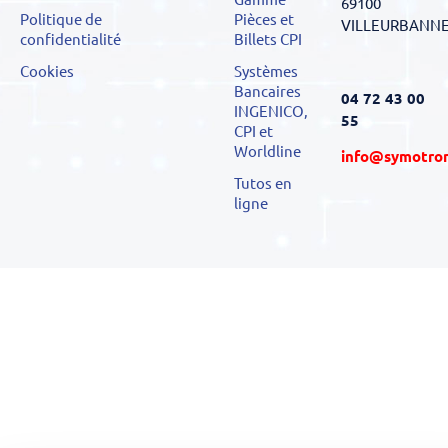
69100
Politique de
Pièces et
VILLEURBANN
confidentialité
Billets CPI
Cookies
Systèmes
Bancaires
04 72 43 00
INGENICO,
55
CPI et
Worldline
info@symotro
Tutos en
ligne