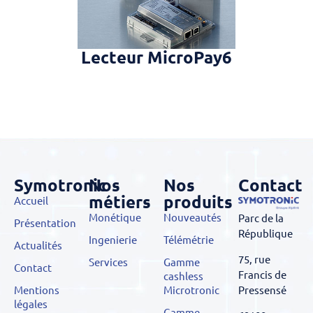
Lecteur MicroPay6
Symotronic
Nos
Nos
Contact
métiers
produits
Accueil
Monétique
Nouveautés
Parc de la
Présentation
République
Ingenierie
Télémétrie
Actualités
75, rue
Services
Gamme
Contact
Francis de
cashless
Pressensé
Mentions
Microtronic
légales
Gamme