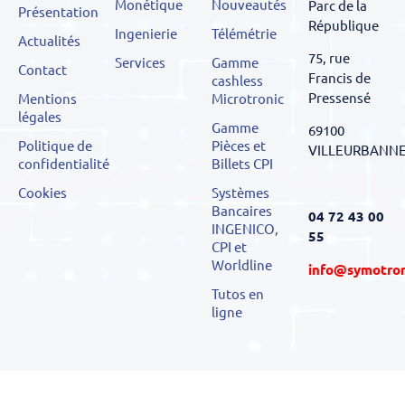
Monétique
Nouveautés
Parc de la
Présentation
République
Ingenierie
Télémétrie
Actualités
75, rue
Services
Gamme
Contact
Francis de
cashless
Pressensé
Mentions
Microtronic
légales
Gamme
69100
Politique de
Pièces et
VILLEURBANN
confidentialité
Billets CPI
Cookies
Systèmes
Bancaires
04 72 43 00
INGENICO,
55
CPI et
Worldline
info@symotro
Tutos en
ligne